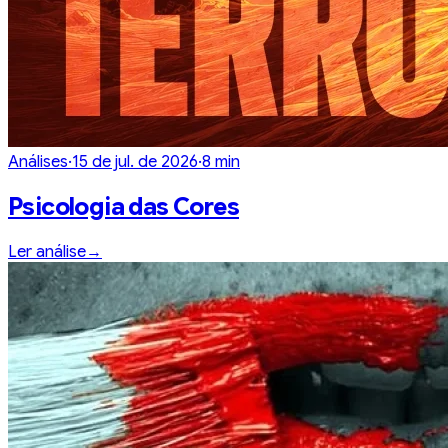
Análises
·
15 de jul. de 2026
·
8
min
Psicologia das Cores
Ler análise
→