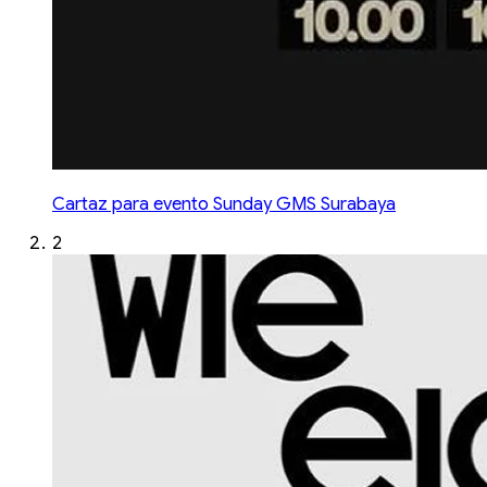
Cartaz para evento Sunday GMS Surabaya
2