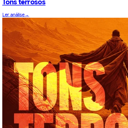
Tons terrosos
Ler análise
→