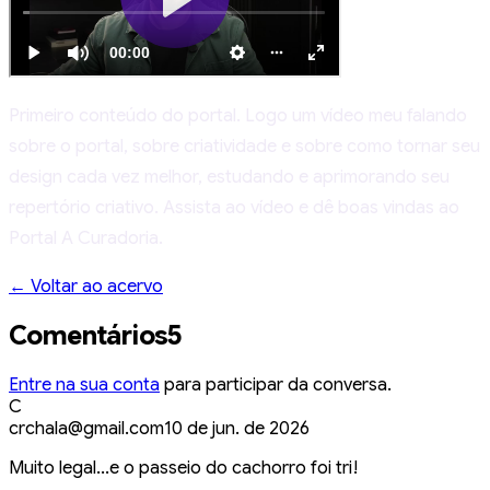
Primeiro conteúdo do portal. Logo um vídeo meu falando
sobre o portal, sobre criatividade e sobre como tornar seu
design cada vez melhor, estudando e aprimorando seu
repertório criativo. Assista ao vídeo e dê boas vindas ao
Portal A Curadoria.
← Voltar ao acervo
Comentários
5
Entre na sua conta
para participar da conversa.
C
crchala@gmail.com
10 de jun. de 2026
Muito legal...e o passeio do cachorro foi tri!